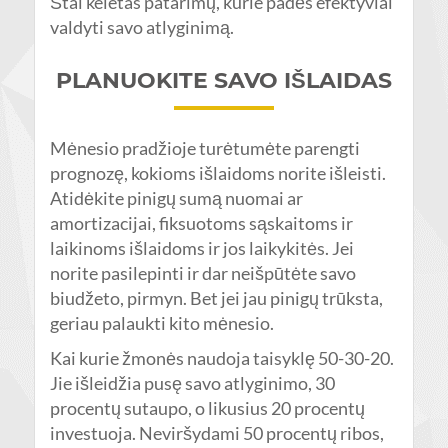
Štai keletas patarimų, kurie padės efektyviai
valdyti savo atlyginimą.
PLANUOKITE SAVO IŠLAIDAS
Mėnesio pradžioje turėtumėte parengti
prognozę, kokioms išlaidoms norite išleisti.
Atidėkite pinigų sumą nuomai ar
amortizacijai, fiksuotoms sąskaitoms ir
laikinoms išlaidoms ir jos laikykitės. Jei
norite pasilepinti ir dar neišpūtėte savo
biudžeto, pirmyn. Bet jei jau pinigų trūksta,
geriau palaukti kito mėnesio.
Kai kurie žmonės naudoja taisyklę 50-30-20.
Jie išleidžia pusę savo atlyginimo, 30
procentų sutaupo, o likusius 20 procentų
investuoja. Neviršydami 50 procentų ribos,