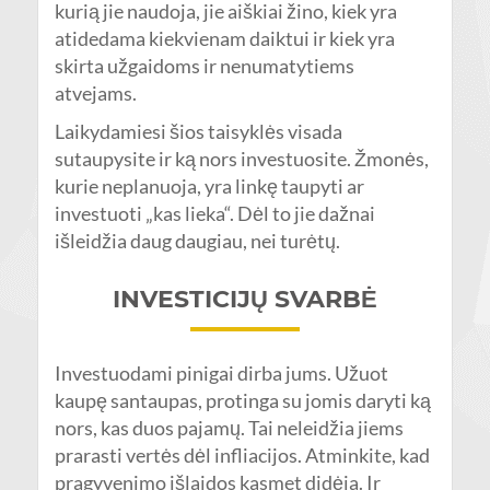
kurią jie naudoja, jie aiškiai žino, kiek yra
atidedama kiekvienam daiktui ir kiek yra
skirta užgaidoms ir nenumatytiems
atvejams.
Laikydamiesi šios taisyklės visada
sutaupysite ir ką nors investuosite. Žmonės,
kurie neplanuoja, yra linkę taupyti ar
investuoti „kas lieka“. Dėl to jie dažnai
išleidžia daug daugiau, nei turėtų.
INVESTICIJŲ SVARBĖ
Investuodami pinigai dirba jums. Užuot
kaupę santaupas, protinga su jomis daryti ką
nors, kas duos pajamų. Tai neleidžia jiems
prarasti vertės dėl infliacijos. Atminkite, kad
pragyvenimo išlaidos kasmet didėja. Ir