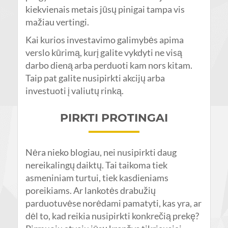
kiekvienais metais jūsų pinigai tampa vis
mažiau vertingi.
Kai kurios investavimo galimybės apima
verslo kūrimą, kurį galite vykdyti ne visą
darbo dieną arba perduoti kam nors kitam.
Taip pat galite nusipirkti akcijų arba
investuoti į valiutų rinką.
PIRKTI PROTINGAI
Nėra nieko blogiau, nei nusipirkti daug
nereikalingų daiktų. Tai taikoma tiek
asmeniniam turtui, tiek kasdieniams
poreikiams. Ar lankotės drabužių
parduotuvėse norėdami pamatyti, kas yra, ar
dėl to, kad reikia nusipirkti konkrečią prekę?