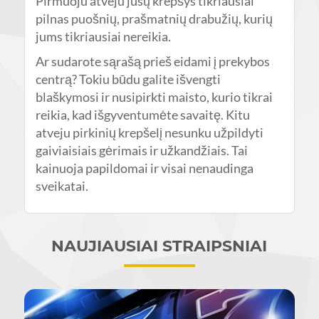
Pirmuoju atveju jūsų krepšys tikriausiai
pilnas puošnių, prašmatnių drabužių, kurių
jums tikriausiai nereikia.
Ar sudarote sąrašą prieš eidami į prekybos
centrą? Tokiu būdu galite išvengti
blaškymosi ir nusipirkti maisto, kurio tikrai
reikia, kad išgyventumėte savaitę. Kitu
atveju pirkinių krepšelį nesunku užpildyti
gaiviaisiais gėrimais ir užkandžiais. Tai
kainuoja papildomai ir visai nenaudinga
sveikatai.
NAUJIAUSIAI STRAIPSNIAI